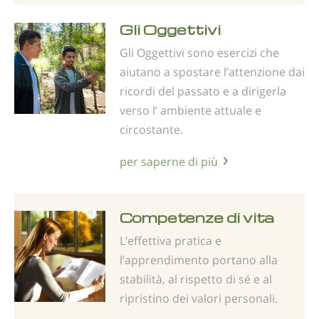
Gli Oggettivi
Gli Oggettivi sono esercizi che
aiutano a spostare l’attenzione dai
ricordi del passato e a dirigerla
verso l’ ambiente attuale e
circostante.
per saperne di più
Competenze di vita
L’effettiva pratica e
l’apprendimento portano alla
stabilità, al rispetto di sé e al
ripristino dei valori personali.