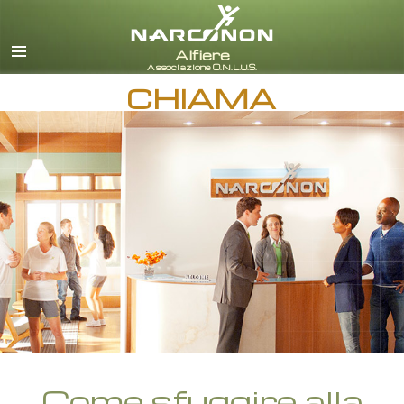
italiano
Tutte le zone/lingue
CHIAMA
Come sfuggire alla