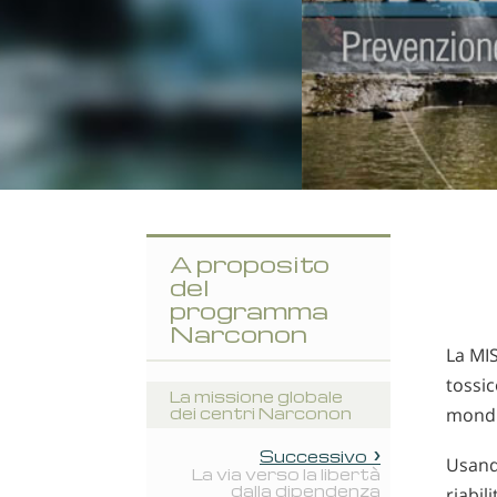
A proposito
del
programma
Narconon
La MIS
tossic
La missione globale
dei centri Narconon
mondi
Successivo
Usand
La via verso la libertà
dalla dipendenza
riabil