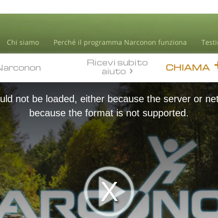
Chi siamo
Perché il programma Narconon funziona
Test
Ricevi subito
Narconon
CHIAMA
Narconon
aiuto
ld not be loaded, either because the server or net
because the format is not supported.