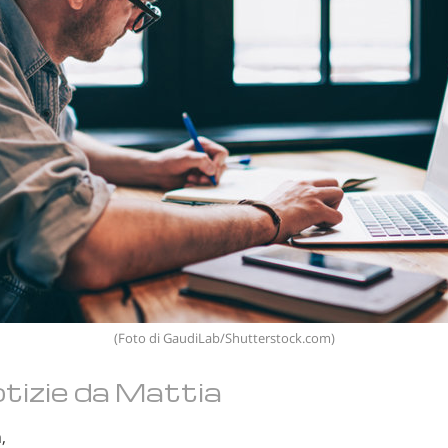
(Foto di GaudiLab/Shutterstock.com)
tizie da Mattia
,