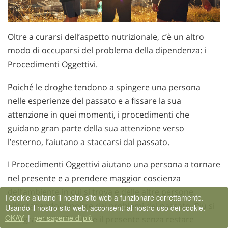
Oltre a curarsi dell’aspetto nutrizionale, c’è un altro
modo di occuparsi del problema della dipendenza: i
Procedimenti Oggettivi.
Poiché le droghe tendono a spingere una persona
nelle esperienze del passato e a fissare la sua
attenzione in quei momenti, i procedimenti che
guidano gran parte della sua attenzione verso
l’esterno, l’aiutano a staccarsi dal passato.
I Procedimenti Oggettivi aiutano una persona a tornare
nel presente e a prendere maggior coscienza
dell’ambiente in cui si trova e delle altre persone,
I cookie aiutano il nostro sito web a funzionare correttamente.
allontanandola inoltre dai problemi del passato. Più si
Usando il nostro sito web, acconsenti al nostro uso dei cookie.
OKAY
|
per saperne di più
è in grado di affrontare il presente senza restare