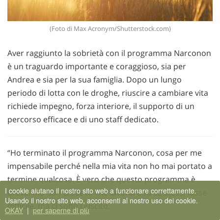
(Foto di Max Acronym/Shutterstock.com)
Aver raggiunto la sobrietà con il programma Narconon
è un traguardo importante e coraggioso, sia per
Andrea e sia per la sua famiglia. Dopo un lungo
periodo di lotta con le droghe, riuscire a cambiare vita
richiede impegno, forza interiore, il supporto di un
percorso efficace e di uno staff dedicato.
“Ho terminato il programma Narconon, cosa per me
impensabile perché nella mia vita non ho mai portato a
termine qualcosa. È vero che questo programma è
I cookie aiutano il nostro sito web a funzionare correttamente.
breve, ma non credevo che lavorare su se stessi fosse
Usando il nostro sito web, acconsenti al nostro uso dei cookie.
difficile, ma ci sono riuscito.
OKAY
|
per saperne di più