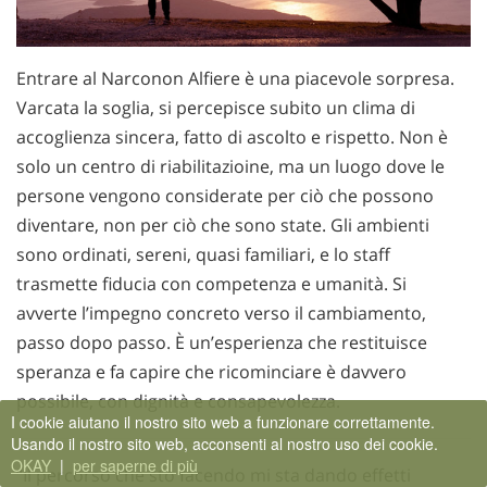
Entrare al Narconon Alfiere è una piacevole sorpresa.
Varcata la soglia, si percepisce subito un clima di
accoglienza sincera, fatto di ascolto e rispetto. Non è
solo un centro di riabilitazioine, ma un luogo dove le
persone vengono considerate per ciò che possono
diventare, non per ciò che sono state. Gli ambienti
sono ordinati, sereni, quasi familiari, e lo staff
trasmette fiducia con competenza e umanità. Si
avverte l’impegno concreto verso il cambiamento,
passo dopo passo. È un’esperienza che restituisce
speranza e fa capire che ricominciare è davvero
possibile, con dignità e consapevolezza.
I cookie aiutano il nostro sito web a funzionare correttamente.
Usando il nostro sito web, acconsenti al nostro uso dei cookie.
OKAY
|
per saperne di più
“Il percorso che sto facendo mi sta dando effetti