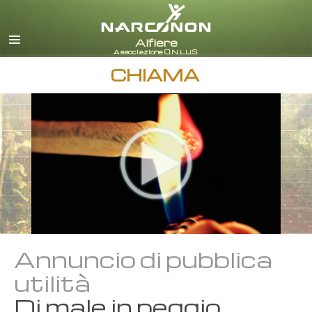
italiano
Tutte le zone/lingue
CHIAMA
Annuncio di pubblica
utilità
Di male in peggio