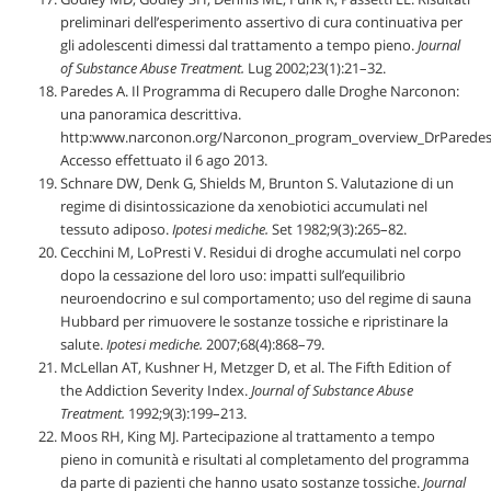
preliminari dell’esperimento assertivo di cura continuativa per
gli adolescenti dimessi dal trattamento a tempo pieno.
Journal
of Substance Abuse Treatment.
Lug 2002;23(1):21–32.
Paredes A. Il Programma di Recupero dalle Droghe Narconon:
una panoramica descrittiva.
http:www.narconon.org/Narconon_program_overview_DrParedes.
Accesso effettuato il 6 ago 2013.
Schnare DW, Denk G, Shields M, Brunton S. Valutazione di un
regime di disintossicazione da xenobiotici accumulati nel
tessuto adiposo.
Ipotesi mediche.
Set 1982;9(3):265–82.
Cecchini M, LoPresti V. Residui di droghe accumulati nel corpo
dopo la cessazione del loro uso: impatti sull’equilibrio
neuroendocrino e sul comportamento; uso del regime di sauna
Hubbard per rimuovere le sostanze tossiche e ripristinare la
salute.
Ipotesi mediche.
2007;68(4):868–79.
McLellan AT, Kushner H, Metzger D, et al. The Fifth Edition of
the Addiction Severity Index.
Journal of Substance Abuse
Treatment.
1992;9(3):199–213.
Moos RH, King MJ. Partecipazione al trattamento a tempo
pieno in comunità e risultati al completamento del programma
da parte di pazienti che hanno usato sostanze tossiche.
Journal