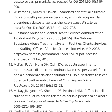
basato su casi primari.
Servizi psichiatrici.
Ott 2011;62(10):1194–
200.
Wilkerson D, Migas N, Slaven T. Standard orientati ai risultati e
indicatori delle prestazioni per i programmi di recupero da
dipendenza da sostanze tossiche.
Uso e abuso di sostanze
tossiche.
Ott–Dic 2000;35(12–14):1679–703.
Substance Abuse and Mental Health Services Administration.
Alcohol and Drug Services Study (ADSS): The National
Substance Abuse Treatment System: Facilities, Clients, Services,
and Staffing. Office of Applied Studies. Rockville, MD, 2003.
http:www.samhsa.gov/data/ADSS/ADSSOrg.pdf. Accesso
effettuato il 21 lug 2013.
McKay JR, Van Horn DH, Oslin DW, et al. Un esperimento
randomizzato di una cura continuativa estesa per via telefonica
per la dipendenza da alcol: risultati dell’uso di sostanze tossiche
durante il trattamento.
Journal of Consulting and Clinical
Psychology.
Dic 2010;78(6):912–23.
McKay JR, Lynch KG, Shepard DS, Pettinati HM. L’efficacia della
cura continuativa per via telefonica per la dipendenza da alcol e
cocaina: risultati su 24 mesi.
Arch Gen Psychiatry.
Feb
2005;62(2):199–207.
Godley MD, Godley SH, Dennis ML, Funk R, Passetti LL. Risultati