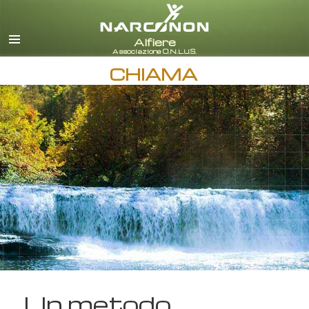
italiano
Tutte le zone/lingue
CHIAMA
Un metodo