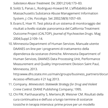
Substance Abuse Treatment.
Dic 2001;21(4):173–83.
Soldz S, Panas L, Rodriguez-Howard M. L’affidabilità del
Massachusetts Substance Abuse Management Information
System.
J. Clin,
Psicologo.
Set 2002;58(9):1057–69.
Evans E, Hser YI. Test pilota di un sistema di monitoraggio dei
risultati a livello statale: panoramica del California Treatment
Outcome Project (CALTOP).
Journal of Psychoactive Drugs.
Mag
2004;Suppl 2:109–14.
Minnesota Department of Human Services. Manuale utente
DAANES on-line per i programmi di trattamento della
dipendenza da sostanze chimiche. Minnesota Department of
Human Services, DAANES Data Processing Unit, Performance
Measurement and Quality Improvement Division Saint Paul,
Minnesota, 2013.
http:www.dhs.state.mn.us/main/groups/business_partners/docu
Accesso effettuato il 21 lug 2013.
Company.
Minnesota’s Statewide Strategy for Drug and Violent
Crime Control.
DIANE Publishing Company; 1995.
Chi FW, Parthasarathy S, Mertens JR, Weisner CM. Risultati della
cura continuativa e dell’uso a lungo termine di sostanze
tossiche in terapia intensiva: prime prove per un modello