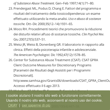
of Substance Abuse Treatment.
Gen–Feb 1997;14(1):71–80.
Prendergast ML, Podus D, Chang E. Fattori del programma e
risultati del trattamento della tossicodipendenza: un esame
effettuato utilizzando la meta-analisi.
Uso e abuso di sostanze
tossiche.
Ott–Dic 2000;35(12–14):1931–65.
Moos RH. Procedimenti teorici che promuovono la riduzione
dei disturbi relativi all’uso di sostanze tossiche.
Clin Psychol Rev.
Giu 2007;
27(5):537–51.
Weisz JR, Weiss B, Donenberg GR. Il laboratorio in rapporto alla
clinica. Effetti della psicoterapia infantile e adolescenziale.
The American Psychologist.
Dic 1992;47(12):1578–85.
Center for Substance Abuse Treatment (CSAT). CSAT GPRA
Client Outcome Measures for Discretionary Programs
[Parametri dei Risultati degli Assistiti per i Programmi
Discrezionali].
http:www.samhsa.gov/Grants06/downloads/CSAT_GPRA_ClientOu
Accesso effettuato il 6 ago 2013.
McLellan AT, McKay JR, Forman R, Cacciola J, Kemp J.
I cookie aiutano il nostro sito web a funzionare correttamente.
Riconsiderare la valutazione dei trattamenti delle dipendenze:
Usando il nostro sito web, acconsenti al nostro uso dei cookie.
da un monitoraggio retrospettivo a uno contemporaneo al
OKAY
|
per saperne di più
recupero.
Dipendenza.
Apr 2005;
100(4):447–58.