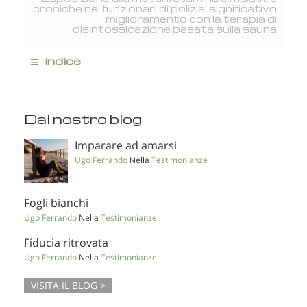
croniche nei funzionari di polizia: significativo
miglioramento con la terapia di
disintossicazione basata sulla sauna
≡
indice
Dal nostro blog
Imparare ad amarsi
Ugo Ferrando
Nella
Testimonianze
Fogli bianchi
Ugo Ferrando
Nella
Testimonianze
Fiducia ritrovata
Ugo Ferrando
Nella
Testimonianze
VISITA IL BLOG >