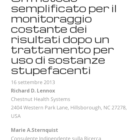
semplificato per
il
monitoraggio
costante dei
risultati
dopo un
trattamento per
uso di sostanze
stupefacenti
16 settembre 2013
Richard D. Lennox
Chestnut Health Systems
2404 Western Park Lane, Hillsborough, NC 27278,
USA
Marie A.Sternquist
Consulente Indipendente sulla Ricerca