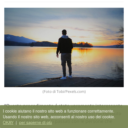
(Foto di Tobi/Pexels.com)
“Questo procedimento é stato veramente interessante
I cookie aiutano il nostro sito web a funzionare correttamente.
sotto alcuni aspetti e divertente in quanto ho rivissuto
Usando il nostro sito web, acconsenti al nostro uso dei cookie.
anche dei bei momenti passati con le persone che
OKAY
|
per saperne di più