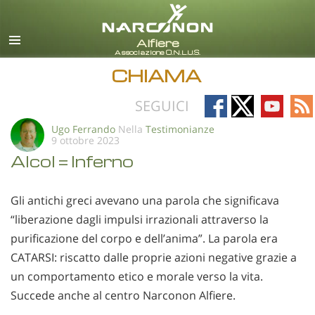
italiano
Tutte le zone/lingue
CHIAMA
Follow
Follow
Follow
Fo
SEGUICI
on
on
on
on
Ugo Ferrando
Nella
Testimonianze
9 ottobre 2023
Facebook
X
YouTub
RS
Alcol = Inferno
Gli antichi greci avevano una parola che significava
“liberazione dagli impulsi irrazionali attraverso la
purificazione del corpo e dell’anima”. La parola era
CATARSI: riscatto dalle proprie azioni negative grazie a
un comportamento etico e morale verso la vita.
Succede anche al centro Narconon Alfiere.