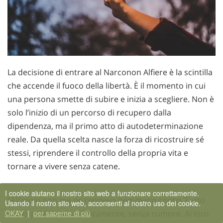
La decisione di entrare al Narconon Alfiere è la scintilla
che accende il fuoco della libertà. È il momento in cui
una persona smette di subire e inizia a scegliere. Non è
solo l’inizio di un percorso di recupero dalla
dipendenza, ma il primo atto di autodeterminazione
reale. Da quella scelta nasce la forza di ricostruire sé
stessi, riprendere il controllo della propria vita e
tornare a vivere senza catene.
I cookie aiutano il nostro sito web a funzionare correttamente.
“All’inizio non me ne rendevo nemmeno conto. Tutto
Usando il nostro sito web, acconsenti al nostro uso dei cookie.
aveva perso senso, lentamente, senza rumore. Al loro
OKAY
|
per saperne di più