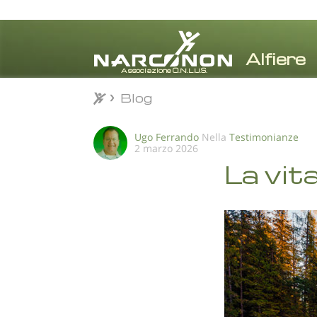
Blog
Blog
⨯
Ugo Ferrando
Nella
Testimonianze
2 marzo 2026
La vit