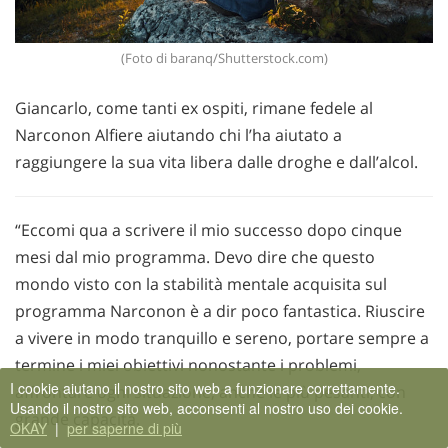
(Foto di baranq/Shutterstock.com)
Giancarlo, come tanti ex ospiti, rimane fedele al
Narconon Alfiere aiutando chi l’ha aiutato a
raggiungere la sua vita libera dalle droghe e dall’alcol.
“Eccomi qua a scrivere il mio successo dopo cinque
mesi dal mio programma. Devo dire che questo
mondo visto con la stabilità mentale acquisita sul
programma Narconon è a dir poco fantastica. Riuscire
a vivere in modo tranquillo e sereno, portare sempre a
termine i miei obiettivi nonostante i problemi,
I cookie aiutano il nostro sito web a funzionare correttamente.
affrontare ogni situazione, anche le più pesanti, con
Usando il nostro sito web, acconsenti al nostro uso dei cookie.
grande capacità.
OKAY
|
per saperne di più