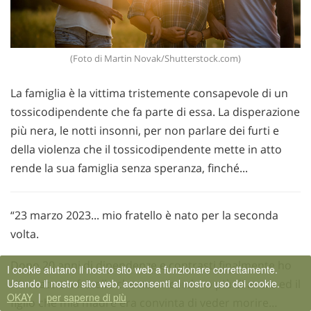
(Foto di Martin Novak/Shutterstock.com)
La famiglia è la vittima tristemente consapevole di un
tossicodipendente che fa parte di essa. La disperazione
più nera, le notti insonni, per non parlare dei furti e
della violenza che il tossicodipendente mette in atto
rende la sua famiglia senza speranza, finché...
“23 marzo 2023... mio fratello è nato per la seconda
volta.
Dopo 20 anni di dipendenze e contrasti finalmente ho
I cookie aiutano il nostro sito web a funzionare correttamente.
ritrovato un fratello che non ricordavo più di avere ed il
Usando il nostro sito web, acconsenti al nostro uso dei cookie.
OKAY
|
per saperne di più
figlio che mia madre era convinta di veder morire…