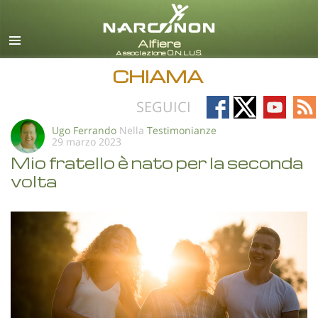
italiano
Tutte le zone/lingue
CHIAMA
Follow
Follow
Follow
Fo
SEGUICI
on
on
on
on
Ugo Ferrando
Nella
Testimonianze
29 marzo 2023
Facebook
X
YouTub
RS
Mio fratello è nato per la seconda
volta