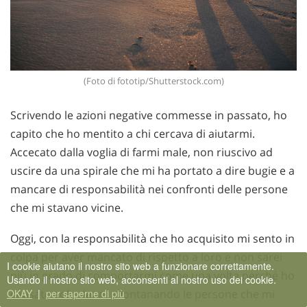
(Foto di fototip/Shutterstock.com)
Scrivendo le azioni negative commesse in passato, ho
capito che ho mentito a chi cercava di aiutarmi.
Accecato dalla voglia di farmi male, non riuscivo ad
uscire da una spirale che mi ha portato a dire bugie e a
mancare di responsabilità nei confronti delle persone
che mi stavano vicine.
Oggi, con la responsabilità che ho acquisito mi sento in
colpa per aver mancato di rispetto a loro e non sarei
I cookie aiutano il nostro sito web a funzionare correttamente.
più in grado di comportarmi come una volta perché ho
Usando il nostro sito web, acconsenti al nostro uso dei cookie.
causato solo danni allontanando le persone che mi
OKAY
|
per saperne di più