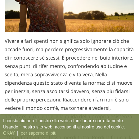
Vivere a fari spenti non significa solo ignorare ciò che
accade fuori, ma perdere progressivamente la capacità
di riconoscere sé stessi. È procedere nel buio interiore,
senza punti di riferimento, confondendo abitudine e
scelta, mera sopravvivenza e vita vera. Nella
dipendenza questo stato diventa la norma: ci si muove
per inerzia, senza ascoltarsi davvero, senza più fidarsi
delle proprie percezioni. Riaccendere i fari non è solo
vedere il mondo com’è, ma tornare a vedersi,
accettarsi e riprendere la guida della propria esistenza.
I cookie aiutano il nostro sito web a funzionare correttamente.
Usando il nostro sito web, acconsenti al nostro uso dei cookie.
OKAY
|
per saperne di più
“Quando perdi te stesso, perdi tutto. Perdi la fiducia, la