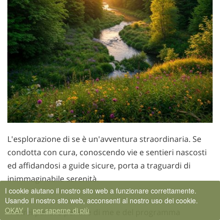
L'esplorazione di se è un'avventura straordinaria. Se
condotta con cura, conoscendo vie e sentieri nascosti
ed affidandosi a guide sicure, porta a traguardi di
inimmaginabile serenità.
I cookie aiutano il nostro sito web a funzionare correttamente.
Usando il nostro sito web, acconsenti al nostro uso dei cookie.
OKAY
|
per saperne di più
“Potrei parlare per ore di me e del programma