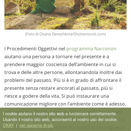
(Foto di Oxana Denezhkina/Shutterstock.com)
I Procedimenti Oggettivi nel
programma Narconon
aiutano una persona a tornare nel presente e a
prendere maggior coscienza dell’ambiente in cui si
trova e delle altre persone, allontanandola inoltre dai
problemi del passato. Più si è in grado di affrontare il
presente senza restare ancorati al passato, più si
riesce a godere della vita. Si può instaurare una
comunicazione migliore con l’ambiente come è adesso,
non com’era. Raggiungere questa condizione sarebbe
I cookie aiutano il nostro sito web a funzionare correttamente.
Usando il nostro sito web, acconsenti al nostro uso dei cookie.
una cosa davvero utile per tutti, ma per chi ha fatto un
OKAY
|
per saperne di più
massiccio uso di droghe e ne ha subito le conseguenze