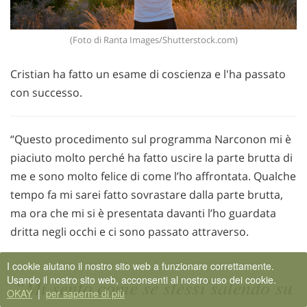
(Foto di Ranta Images/Shutterstock.com)
Cristian ha fatto un esame di coscienza e l'ha passato
con successo.
“Questo procedimento sul programma Narconon mi è
piaciuto molto perché ha fatto uscire la parte brutta di
me e sono molto felice di come l’ho affrontata. Qualche
tempo fa mi sarei fatto sovrastare dalla parte brutta,
ma ora che mi si è presentata davanti l’ho guardata
dritta negli occhi e ci sono passato attraverso.
I cookie aiutano il nostro sito web a funzionare correttamente.
Usando il nostro sito web, acconsenti al nostro uso dei cookie.
“Mi sento come se stessi salendo su
OKAY
|
per saperne di più