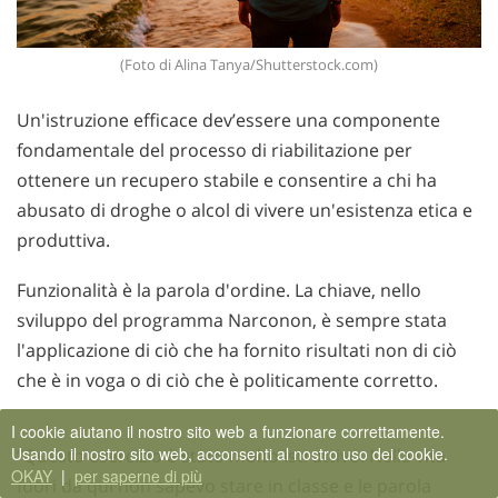
(Foto di Alina Tanya/Shutterstock.com)
Un'istruzione efficace dev’essere una componente
fondamentale del processo di riabilitazione per
ottenere un recupero stabile e consentire a chi ha
abusato di droghe o alcol di vivere un'esistenza etica e
produttiva.
Funzionalità è la parola d'ordine. La chiave, nello
sviluppo del programma Narconon, è sempre stata
l'applicazione di ciò che ha fornito risultati non di ciò
che è in voga o di ciò che è politicamente corretto.
I cookie aiutano il nostro sito web a funzionare correttamente.
Usando il nostro sito web, acconsenti al nostro uso dei cookie.
“Questo esercizio è stato molto istruttivo. Nella vita
OKAY
|
per saperne di più
fuori da qui non sapevo stare in classe e le parola