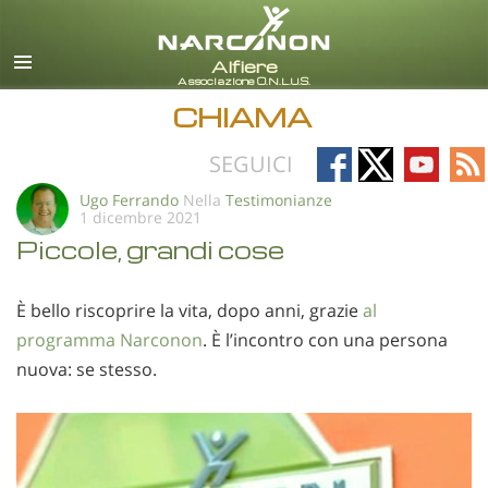
italiano
Tutte le zone/lingue
CHIAMA
Follow
Follow
Follow
Fo
SEGUICI
on
on
on
on
Ugo Ferrando
Nella
Testimonianze
1 dicembre 2021
Facebook
X
YouTub
RS
Piccole, grandi cose
È bello riscoprire la vita, dopo anni, grazie
al
programma Narconon
. È l’incontro con una persona
nuova: se stesso.