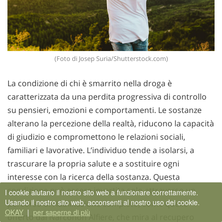
(Foto di Josep Suria/Shutterstock.com)
La condizione di chi è smarrito nella droga è
caratterizzata da una perdita progressiva di controllo
su pensieri, emozioni e comportamenti. Le sostanze
alterano la percezione della realtà, riducono la capacità
di giudizio e compromettono le relazioni sociali,
familiari e lavorative. L’individuo tende a isolarsi, a
trascurare la propria salute e a sostituire ogni
interesse con la ricerca della sostanza. Questa
condizione può essere invertita solo attraverso un
I cookie aiutano il nostro sito web a funzionare correttamente.
Usando il nostro sito web, acconsenti al nostro uso dei cookie.
percorso di riabilitazione completo, come quello
OKAY
|
per saperne di più
offerto dal Narconon Alfiere, che mira al recupero