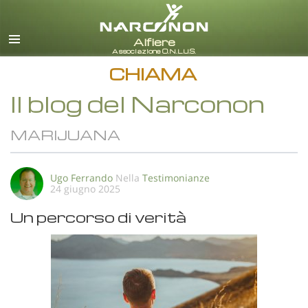
italiano
Tutte le zone/lingue
CHIAMA
Il blog del Narconon
MARIJUANA
Ugo Ferrando
Nella
Testimonianze
24 giugno 2025
Un percorso di verità