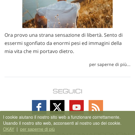
Ora provo una strana sensazione di libertà. Sento di
essermi sgonfiato da enormi pesi ed immagini della
mia vita che mi portavo dietro.
per saperne di più...
SEGUICI
Follow
Follow
Follow
Follow
on
on
on
on
I cookie aiutano il nostro sito web a funzionare correttamente.
Facebook
X
YouTube
RSS
Usando il nostro sito web, acconsenti al nostro uso dei cookie.
OKAY
|
per saperne di più
NOTIZIE DAI CENTRI NARCONON