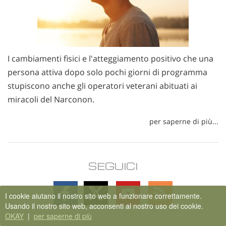
I cambiamenti fisici e l'atteggiamento positivo che una
persona attiva dopo solo pochi giorni di programma
stupiscono anche gli operatori veterani abituati ai
miracoli del Narconon.
per saperne di più...
SEGUICI
Follow
Follow
Follow
Follow
I cookie aiutano il nostro sito web a funzionare correttamente.
on
on
on
on
Usando il nostro sito web, acconsenti al nostro uso dei cookie.
Facebook
X
YouTube
RSS
OKAY
|
per saperne di più