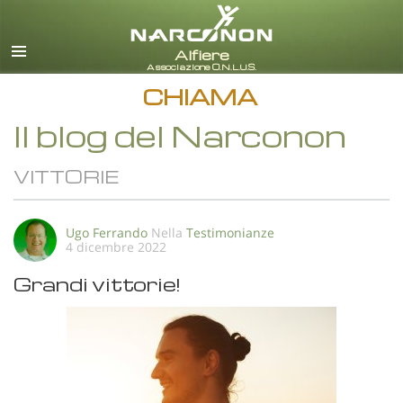
italiano
Tutte le zone/lingue
CHIAMA
Il blog del Narconon
VITTORIE
Ugo Ferrando
Nella
Testimonianze
4 dicembre 2022
Grandi vittorie!