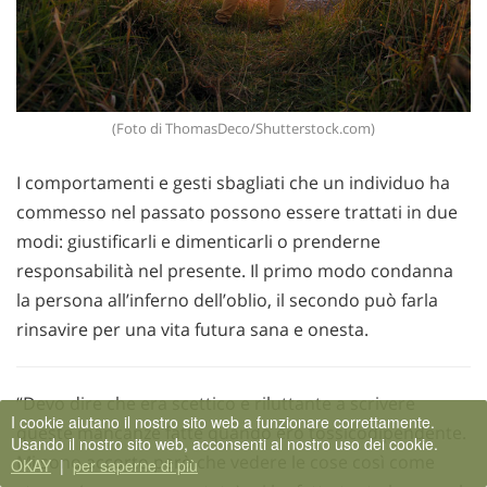
(Foto di ThomasDeco/Shutterstock.com)
I comportamenti e gesti sbagliati che un individuo ha
commesso nel passato possono essere trattati in due
modi: giustificarli e dimenticarli o prenderne
responsabilità nel presente. Il primo modo condanna
la persona all’inferno dell’oblio, il secondo può farla
rinsavire per una vita futura sana e onesta.
“Devo dire che era scettico e riluttante a scrivere
I cookie aiutano il nostro sito web a funzionare correttamente.
queste mancanze fatte quando ero tossicodipendente.
Usando il nostro sito web, acconsenti al nostro uso dei cookie.
Mi sono accorto però che vedere le cose così come
OKAY
|
per saperne di più