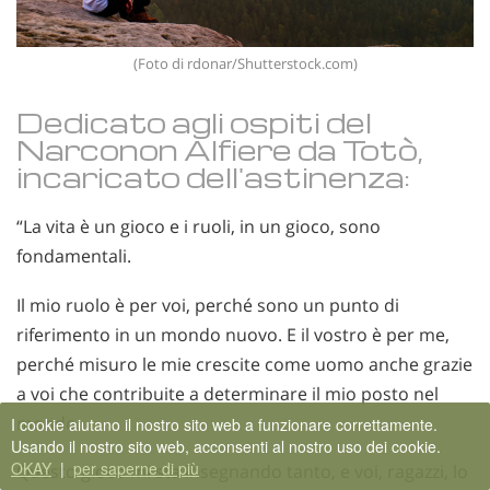
(Foto di rdonar/Shutterstock.com)
Dedicato agli ospiti del
Narconon Alfiere da Totò,
incaricato dell'astinenza:
“La vita è un gioco e i ruoli, in un gioco, sono
fondamentali.
Il mio ruolo è per voi, perché sono un punto di
riferimento in un mondo nuovo. E il vostro è per me,
perché misuro le mie crescite come uomo anche grazie
a voi che contribuite a determinare il mio posto nel
mondo.
I cookie aiutano il nostro sito web a funzionare correttamente.
Usando il nostro sito web, acconsenti al nostro uso dei cookie.
OKAY
|
per saperne di più
Questo gioco mi sta insegnando tanto, e voi, ragazzi, lo