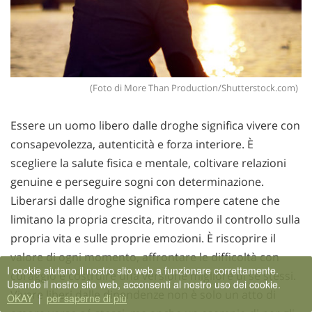
(Foto di More Than Production/Shutterstock.com)
Essere un uomo libero dalle droghe significa vivere con
consapevolezza, autenticità e forza interiore. È
scegliere la salute fisica e mentale, coltivare relazioni
genuine e perseguire sogni con determinazione.
Liberarsi dalle droghe significa rompere catene che
limitano la propria crescita, ritrovando il controllo sulla
propria vita e sulle proprie emozioni. È riscoprire il
valore di ogni momento, affrontare le difficoltà con
I cookie aiutano il nostro sito web a funzionare correttamente.
coraggio e costruire una versione migliore di sé stessi.
Usando il nostro sito web, acconsenti al nostro uso dei cookie.
Vivere liberi dalle dipendenze non è solo un atto di
OKAY
|
per saperne di più