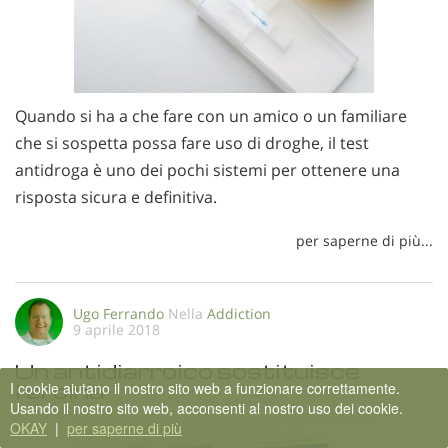
Quando si ha a che fare con un amico o un familiare
che si sospetta possa fare uso di droghe, il test
antidroga è uno dei pochi sistemi per ottenere una
risposta sicura e definitiva.
per saperne di più...
Ugo Ferrando
Nella
Addiction
9 aprile 2018
Un antidiarroico sostituisce
l’eroina
I cookie aiutano il nostro sito web a funzionare correttamente.
Usando il nostro sito web, acconsenti al nostro uso dei cookie.
OKAY
|
per saperne di più